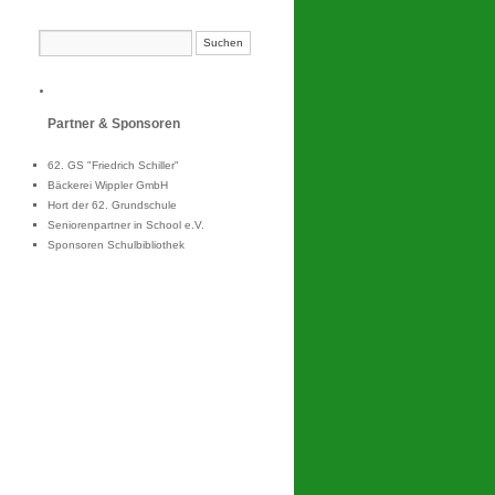
Partner & Sponsoren
62. GS "Friedrich Schiller"
Bäckerei Wippler GmbH
Hort der 62. Grundschule
Seniorenpartner in School e.V.
Sponsoren Schulbibliothek