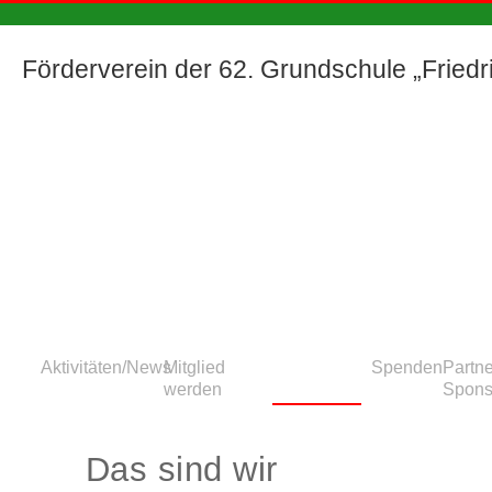
Förderverein der 62. Grundschule „Friedric
Aktivitäten/News
Mitglied
Das sind
Spenden
Partn
werden
wir
Spons
Das sind wir