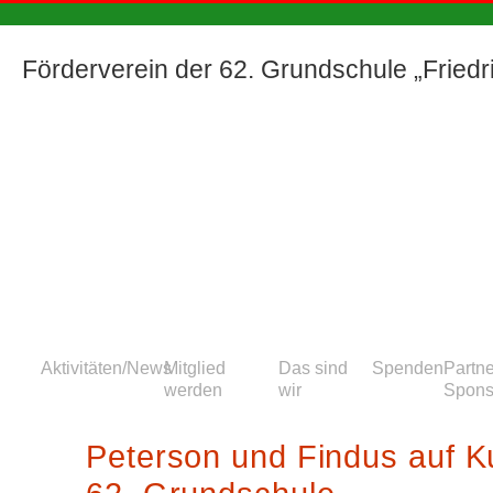
Förderverein der 62. Grundschule „Friedric
Aktivitäten/News
Mitglied
Das sind
Spenden
Partn
werden
wir
Spons
Peterson und Findus auf K