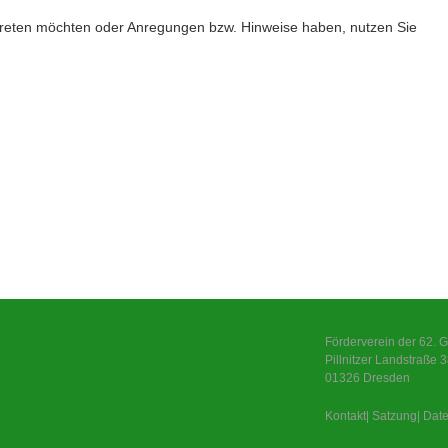
 treten möchten oder Anregungen bzw. Hinweise haben, nutzen Sie
Förderverein der 62. Gr
Pillnitzer Landstraße 
01326 Dresden
Kontakt
|
Satzung
|
Date