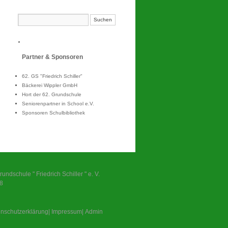
Partner & Sponsoren
62. GS "Friedrich Schiller"
Bäckerei Wippler GmbH
Hort der 62. Grundschule
Seniorenpartner in School e.V.
Sponsoren Schulbibliothek
undschule " Friedrich Schiller " e. V.
38
nschutzerklärung
|
Impressum
|
Admin